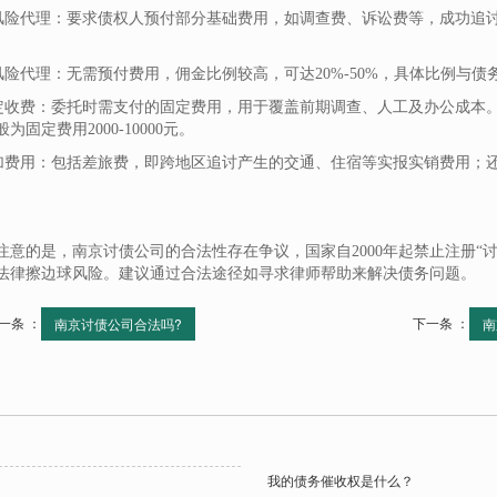
半风险代理：要求债权人预付部分基础费用，如调查费、诉讼费等，成功追讨后
。
全风险代理：无需预付费用，佣金比例较高，可达20%-50%，具体比例与债
固定收费：委托时需支付的固定费用，用于覆盖前期调查、人工及办公成本。
为固定费用2000-10000元。
附加费用：包括差旅费，即跨地区追讨产生的交通、住宿等实报实销费用；
注意的是，南京讨债公司的合法性存在争议，国家自2000年起禁止注册“讨
法律擦边球风险。建议通过合法途径如寻求律师帮助来解决债务问题。
一条 ：
下一条 ：
南京讨债公司合法吗?
南
我的债务催收权是什么？