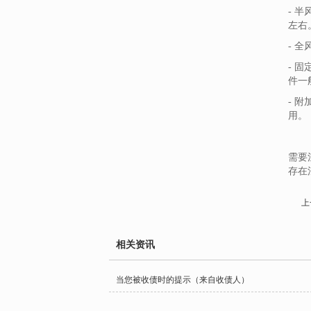
- 
左右
- 
- 
件一般
- 
用。
需要
存在
上
相关资讯
当您被收债时的提示（来自收债人）