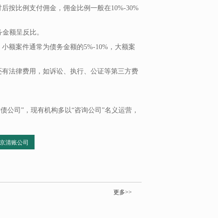
按比例支付佣金，佣金比例一般在10%-30%
务金额呈反比。
小额案件通常为债务金额的5%-10%，大额案
还有法律费用，如诉讼、执行、公证等第三方费
债公司”，现有机构多以“咨询公司”名义运营，
京清账公司
更多>>