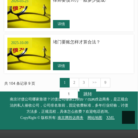
律师要债10万一般多少提成?
2026-03-25
详情
堵门要账怎样才算合法？
2025-10-09
详情
共 104 条记录 9 页
1
2
3
>>
9
跳转
南京讨债公司哪家靠谱？讨债公司哪家口碑好？找腾胜达商务，是正规合
法的私人催收公司，公司排名靠前，固定收费标准，多年行业经验，讨债
方法多，正规流程，具体怎么收费？欢迎电话咨询。
CopyRight © 版权所有:
南京腾胜达商务
网站地图
XML