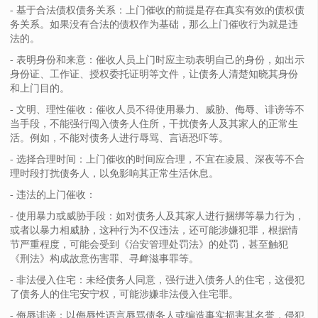
- 基于合法债权债务关系：上门催收的前提是存在真实有效的债权债
务关系。如果没有合法的债权作为基础，那么上门催收行为就是违
法的。
- 表明身份和来意：催收人员上门时应主动表明自己的身份，如出示
身份证、工作证、授权委托证明等文件，让债务人清楚知晓其身份
和上门目的。
- 文明、理性催收：催收人员不得使用暴力、威胁、侮辱、诽谤等不
当手段，不能强行闯入债务人住所，干扰债务人及其家人的正常生
活。例如，不能对债务人进行辱骂、言语恐吓等。
- 选择合理时间：上门催收的时间应合理，不宜在凌晨、深夜等不合
理时段打扰债务人，以免影响其正常生活休息。
- 违法的上门催收：
- 使用暴力或威胁手段：如对债务人及其家人进行捆绑等暴力行为，
或者以暴力相威胁，这种行为不仅违法，还可能涉嫌犯罪，根据情
节严重程度，可能会受到《治安管理处罚法》的处罚，甚至触犯
《刑法》构成故意伤害罪、寻衅滋事罪等。
- 非法侵入住宅：未经债务人同意，强行进入债务人的住宅，这侵犯
了债务人的住宅安宁权，可能涉嫌非法侵入住宅罪。
- 侮辱诽谤：以侮辱性语言辱骂债务人或编造事实损害其名誉，侵犯