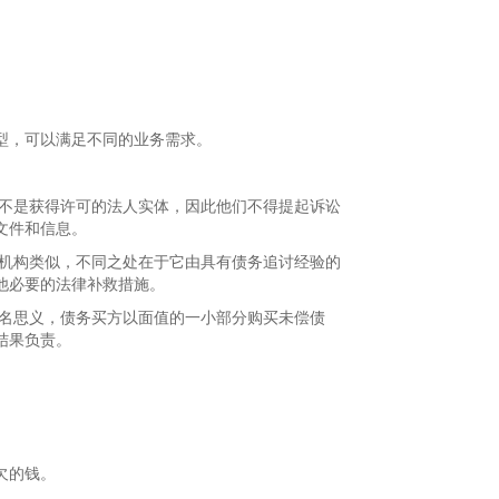
型，可以满足不同的业务需求。
们不是获得许可的法人实体，因此他们不得提起诉讼
文件和信息。
统机构类似，不同之处在于它由具有债务追讨经验的
他必要的法律补救措施。
顾名思义，债务买方以面值的一小部分购买未偿债
结果负责。
欠的钱。