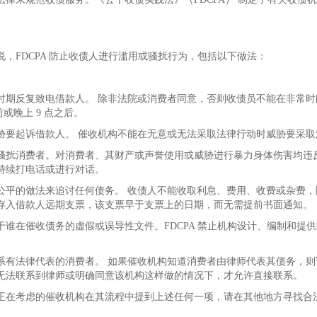
说，FDCPA 防止收债人进行滥用或骚扰行为，包括以下做法：
时期反复致电借款人。 除非法院或消费者同意，否则收债员不能在非常
前或晚上 9 点之后。
胁要起诉借款人。 催收机构不能在无意或无法采取法律行动时威胁要采取
骚扰消费者。对消费者、其财产或声誉使用或威胁进行暴力身体伤害均违反了
持续打电话或进行对话。
公平的做法来追讨任何债务。 收债人不能收取利息、费用、收费或杂费
存入借款人远期支票，该支票早于支票上的日期，而无需提前书面通知。
于谁在催收债务的虚假或误导性文件。FDCPA 禁止机构设计、编制和提
系有法律代表的消费者。 如果催收机构知道消费者由律师代表其债务，
无法联系到律师或明确同意该机构这样做的情况下，才允许直接联系。
正在考虑的催收机构在其流程中提到上述任何一项，请在其他地方寻找合