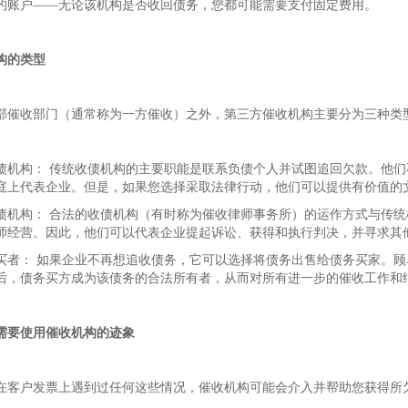
的账户——无论该机构是否收回债务，您都可能需要支付固定费用。
构的类型
部催收部门（通常称为一方催收）之外，第三方催收机构主要分为三种类
债机构： 传统收债机构的主要职能是联系负债个人并试图追回欠款。他
庭上代表企业。但是，如果您选择采取法律行动，他们可以提供有价值的
债机构： 合法的收债机构（有时称为催收律师事务所）的运作方式与传
师经营。因此，他们可以代表企业提起诉讼、获得和执行判决，并寻求其
买者： 如果企业不再想追收债务，它可以选择将债务出售给债务买家。
后，债务买方成为该债务的合法所有者，从而对所有进一步的催收工作和
需要使用催收机构的迹象
在客户发票上遇到过任何这些情况，催收机构可能会介入并帮助您获得所