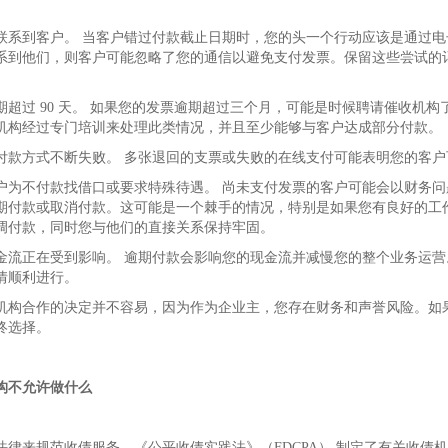
联系到客户。 当客户错过付款截止日期时，您的头一个行动应该是通过
系到他们，则客户可能忽略了您的通信以避免支付发票。保留这些尝试的
期超过 90 天。 如果您的发票逾期超过三个月，可能是时候聘请催收机
机构经过专门培训来处理此类情况，并且至少能够与客户达成部分付款。
付款方式不断失败。 多张退回的支票或失败的在线支付可能表明您的客
户为不付款找借口或要求特殊待遇。 尚未支付发票的客户可能会以财务
期付款或取消付款。这可能是一个棘手的情况，特别是如果您有良好的工
调付款，同时您与他们的直接关系保持牢固。
金流正在受到影响。 逾期付款会影响您的现金流并减慢您的整个业务运
情顺利进行。
机构合作的决定并不容易，因为作为企业主，您存在财务和声誉风险。如
终选择。
构不允许做什么
法律来规范收债服务。《公平收债实践法》（FDCPA） 制定了有关收债