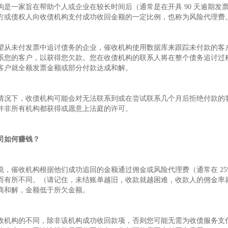
构是一家旨在帮助个人或企业在较长时间后（通常是在开具 90 天逾期
方或债权人向收债机构支付成功收回金额的一定比例，也称为风险代理费
望从未付发票中追讨债务的企业，催收机构使用数据库来跟踪未付款的客
系您的客户，以获得您欠款。您在收债机构的联系人将在整个债务追讨过
客户就全额发票金额或部分付款达成和解。
情况下，收债机构可能会对无法联系到或在尝试联系几个月后拒绝付款的
并非所有机构都获得或愿意上法庭的许可。
司如何赚钱？
说，催收机构根据他们成功追回的金额通过佣金或风险代理费（通常在 25%
而有所不同。（请记住，未结账单越旧，收款就越困难，收款人的佣金率
商和解，金额低于所欠金额。
收机构的不同，除非该机构成功收回款项，否则您可能无需为收债服务支