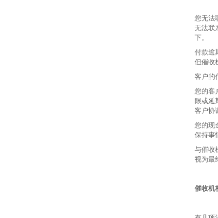
您无法
无法联
下。
付款逾
但催收
客户的
您的客
限或延
客户协
您的现
保持事
与催收
视为最
催收机
有几项