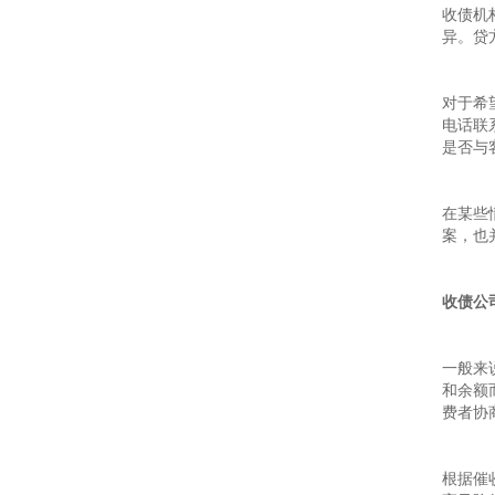
收债机
异。贷
对于希
电话联
是否与
在某些
案，也
收债公
一般来
和余额
费者协
根据催