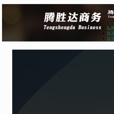
新
联
留