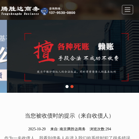
首页
业务范围
公司简介
公司相册
新闻动态
联系我们
留言反馈
当您被收债时的提示（来自收债人）
2025-10-29
来自:
南京腾胜达商务
浏览次数:294
作为一名收债人，我看到债务人在进入我们的系统时犯了很多错误