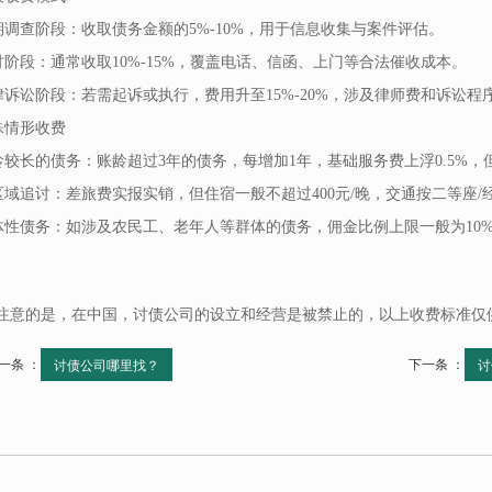
前期调查阶段：收取债务金额的5%-10%，用于信息收集与案件评估。
催讨阶段：通常收取10%-15%，覆盖电话、信函、上门等合法催收成本。
法律诉讼阶段：若需起诉或执行，费用升至15%-20%，涉及律师费和诉讼程
特殊情形收费
账龄较长的债务：账龄超过3年的债务，每增加1年，基础服务费上浮0.5%，
跨区域追讨：差旅费实报实销，但住宿一般不超过400元/晚，交通按二等座
群体性债务：如涉及农民工、老年人等群体的债务，佣金比例上限一般为1
注意的是，在中国，讨债公司的设立和经营是被禁止的，以上收费标准仅
一条 ：
下一条 ：
讨债公司哪里找？
讨