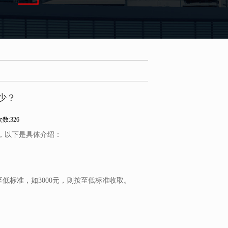
少？
数:326
，以下是具体介绍：
至低标准，如3000元，则按至低标准收取。
。